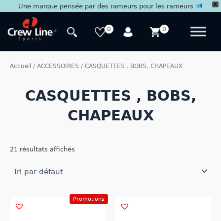
X
Une marque pensée par des rameurs pour les rameurs
Aller
au
0
0
contenu
Accueil
/
ACCESSOIRES
/ CASQUETTES , BOBS, CHAPEAUX
CASQUETTES , BOBS,
CHAPEAUX
21 résultats affichés
Promotions