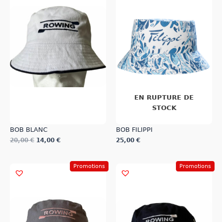
EN RUPTURE DE
STOCK
BOB BLANC
BOB FILIPPI
20,00
€
14,00
€
25,00
€
Ce
Ce
produit
produit
Promotions
Promotions
a
a
plusieurs
plusieurs
variations.
variations.
Les
Les
options
options