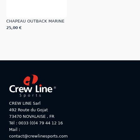
du
du
produit
produit
CHAPEAU OUTBACK MARINE
25,00
€
CREW LINE Sarl
492 Route du Gojat
73470
NOVALAISE
,
FR
Tél : 0033 (0)4 79 44 12 16
Mail :
contact@crewlinesports.com