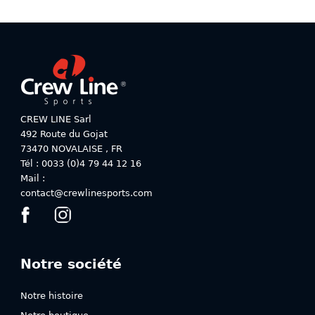
a
plusieurs
plusieurs
variations.
variations.
Les
Les
options
options
peuvent
peuvent
être
être
choisies
choisies
sur
CREW LINE Sarl
sur
la
492 Route du Gojat
la
page
73470
NOVALAISE
,
FR
page
du
Tél : 0033 (0)4 79 44 12 16
du
produit
Mail :
produit
contact@crewlinesports.com
Notre société
Notre histoire