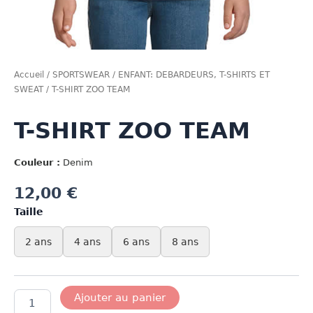
Accueil
/
SPORTSWEAR
/
ENFANT: DEBARDEURS, T-SHIRTS ET
SWEAT
/ T-SHIRT ZOO TEAM
T-SHIRT ZOO TEAM
Couleur :
Denim
12,00
€
Taille
2 ans
4 ans
6 ans
8 ans
quantité
Ajouter au panier
de