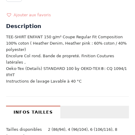
T-
SHIRT
ZOO
Ajouter aux favoris
TEAM
Description
TEE-SHIRT ENFANT 150 g/m² Coupe Regular Fit Composition
100% coton ( Heather Denim, Heather pink : 60% coton / 40%
polyester)
Encolure Col rond. Bande de propreté. Finition Coutures
latérales ,
Oeko-Tex (Details) STANDARD 100 by OEKO-TEX®: CQ 1094/1
IFHT
Instructions de lavage Lavable à 40 °C
INFOS TAILLES
Tailles disponibles 2 (86/94), 4 (96/104), 6 (106/116), 8