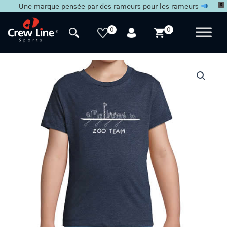
X
Une marque pensée par des rameurs pour les rameurs
Aller
au
0
0
contenu