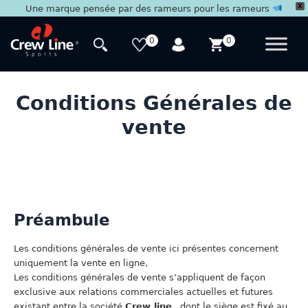
X
Une marque pensée par des rameurs pour les rameurs
Aller
au
0
0
contenu
Conditions Générales de
vente
Préambule
Les conditions générales de vente ici présentes concernent
uniquement la vente en ligne,
Les conditions générales de vente s’appliquent de façon
exclusive aux relations commerciales actuelles et futures
existant entre la société
Crew line
, dont le siège est fixé au