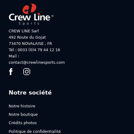
options
options
peuvent
peuvent
être
être
choisies
choisies
sur
sur
CREW LINE Sarl
la
la
492 Route du Gojat
page
page
73470
NOVALAISE
,
FR
du
du
Tél : 0033 (0)4 79 44 12 16
produit
produit
Mail :
contact@crewlinesports.com
Notre société
Notre histoire
Notre boutique
Crédits photos
Politique de confidentialité