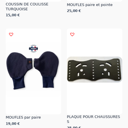
COUSSIN DE COULISSE
MOUFLES paire et pointe
TURQUOISE
25,00
€
15,00
€
Ce
Ce
produit
produit
a
a
plusieurs
plusieurs
variations.
variations.
Les
Les
options
options
peuvent
peuvent
être
être
choisies
choisies
sur
sur
la
la
page
page
du
du
produit
produit
PLAQUE POUR CHAUSSURES
MOUFLES par paire
S
19,00
€
28,00
€