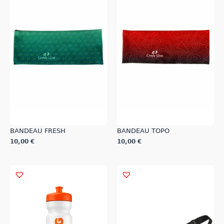
BANDEAU FRESH
BANDEAU TOPO
10,00
€
10,00
€
Ce
Ce
produit
produit
a
a
plusieurs
plusieurs
variations.
variations.
Les
Les
options
options