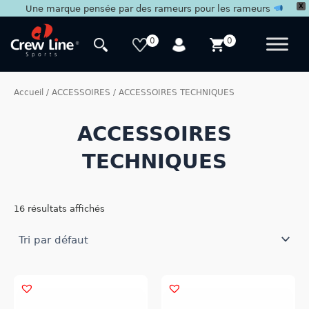
X
Une marque pensée par des rameurs pour les rameurs
Aller
au
0
0
contenu
Accueil
/
ACCESSOIRES
/ ACCESSOIRES TECHNIQUES
ACCESSOIRES
TECHNIQUES
16 résultats affichés