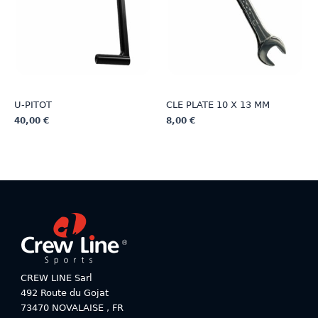
choisies
choisies
sur
sur
la
la
page
page
du
du
produit
produit
U-PITOT
CLE PLATE 10 X 13 MM
40,00
€
8,00
€
Ce
Ce
produit
produit
a
a
plusieurs
plusieurs
variations.
variations.
Les
Les
options
options
peuvent
peuvent
être
être
choisies
choisies
CREW LINE Sarl
sur
sur
492 Route du Gojat
la
la
73470
NOVALAISE
,
FR
page
page