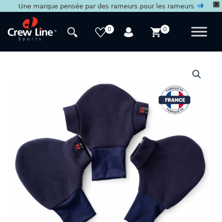
X
Une marque pensée par des rameurs pour les rameurs
Aller
au
0
0
contenu