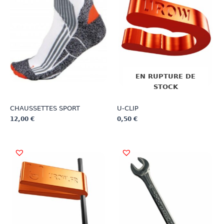
EN RUPTURE DE
STOCK
CHAUSSETTES SPORT
U-CLIP
12,00
€
0,50
€
Ce
Ce
produit
produit
a
a
plusieurs
plusieurs
variations.
variations.
Les
Les
options
options
peuvent
peuvent
être
être