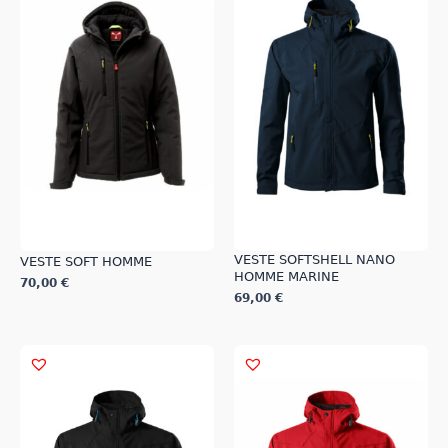
VESTE SOFTSHELL NANO
VESTE SOFT HOMME
HOMME MARINE
70,00
€
69,00
€
Ce
Ce
produit
produit
a
a
plusieurs
plusieurs
variations.
variations.
Les
Les
options
options