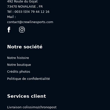
492 Route du Gojat
page
73470
NOVALAISE
,
FR
du
Tél : 0033 (0)4 79 44 12 16
produit
Mail :
contact@crewlinesports.com
Notre société
Notre histoire
Notre boutique
Crédits photos
Politique de confidentialité
Services client
Livraison colissimo/chronopost