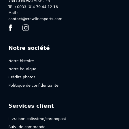
73470
NOVALAISE
,
FR
page
page
Tél : 0033 (0)4 79 44 12 16
du
du
Mail :
produit
produit
contact@crewlinesports.com
Notre société
Notre histoire
Notre boutique
Crédits photos
Politique de confidentialité
Services client
Livraison colissimo/chronopost
Suivi de commande