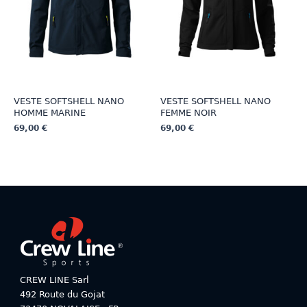
choisies
choisies
sur
sur
la
la
page
page
du
du
produit
produit
VESTE SOFTSHELL NANO
VESTE SOFTSHELL NANO
HOMME MARINE
FEMME NOIR
69,00
€
69,00
€
Ce
Ce
produit
produit
a
a
plusieurs
plusieurs
variations.
variations.
Les
Les
options
options
peuvent
peuvent
être
être
choisies
choisies
CREW LINE Sarl
sur
sur
492 Route du Gojat
la
la