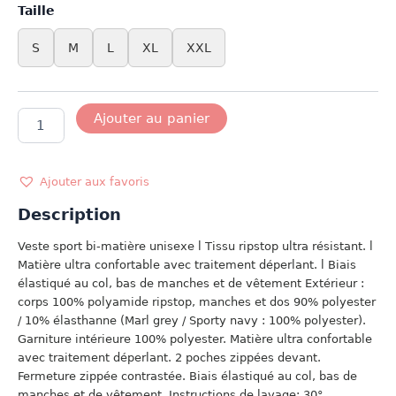
Taille
S
M
L
XL
XXL
quantité
Ajouter au panier
de
VESTE
SPORT
BI-
Ajouter aux favoris
MATIERE
Description
MARINE
Veste sport bi-matière unisexe l Tissu ripstop ultra résistant. l
Matière ultra confortable avec traitement déperlant. l Biais
élastiqué au col, bas de manches et de vêtement Extérieur :
corps 100% polyamide ripstop, manches et dos 90% polyester
/ 10% élasthanne (Marl grey / Sporty navy : 100% polyester).
Garniture intérieure 100% polyester. Matière ultra confortable
avec traitement déperlant. 2 poches zippées devant.
Fermeture zippée contrastée. Biais élastiqué au col, bas de
manches et de vêtement. Instructions de lavage: 30°