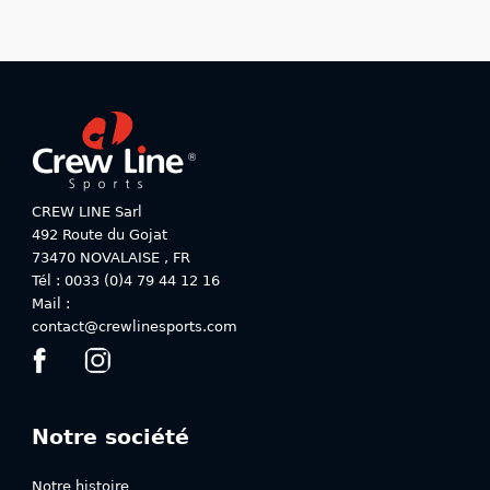
a
plusieurs
variations.
Les
options
peuvent
être
choisies
sur
CREW LINE Sarl
la
492 Route du Gojat
page
73470
NOVALAISE
,
FR
du
Tél : 0033 (0)4 79 44 12 16
produit
Mail :
contact@crewlinesports.com
Notre société
Notre histoire