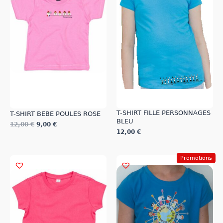
options
options
peuvent
peuvent
être
être
choisies
choisies
sur
sur
la
la
page
page
du
du
produit
produit
T-SHIRT FILLE PERSONNAGES
T-SHIRT BEBE POULES ROSE
BLEU
12,00
€
9,00
€
12,00
€
Ce
Ce
produit
produit
a
Promotions
a
plusieurs
plusieurs
variations.
variations.
Les
Les
options
options
peuvent
peuvent
être