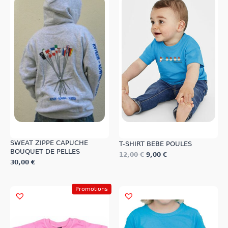
SWEAT ZIPPE CAPUCHE
T-SHIRT BEBE POULES
BOUQUET DE PELLES
12,00
€
9,00
€
30,00
€
Ce
Ce
produit
produit
a
Promotions
a
plusieurs
plusieurs
variations.
variations.
Les
Les