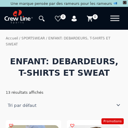
X
Une marque pensée par des rameurs pour les rameurs
Aller
au
0
0
contenu
Accueil
/
SPORTSWEAR
/ ENFANT: DEBARDEURS, T-SHIRTS ET
SWEAT
ENFANT: DEBARDEURS,
T-SHIRTS ET SWEAT
13 résultats affichés
Promotions