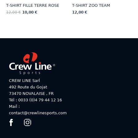
T-SHIRT FILLE TERRE ROSE
T-SHIRT ZOO TEAM
12,00
€
10,00
€
12,00
€
Ce
Ce
produit
produit
a
a
plusieurs
plusieurs
variations.
variations.
Les
Les
options
options
peuvent
peuvent
être
être
choisies
choisies
CREW LINE Sarl
sur
sur
492 Route du Gojat
la
la
73470
NOVALAISE
,
FR
page
page
Tél : 0033 (0)4 79 44 12 16
du
du
Mail :
produit
produit
contact@crewlinesports.com