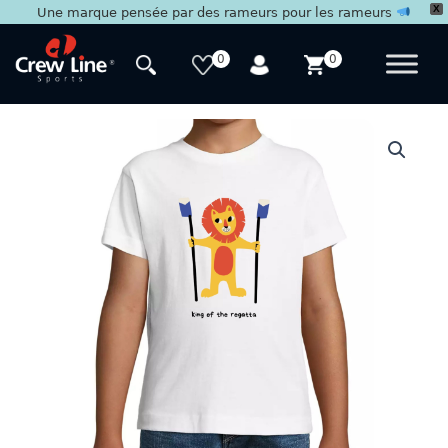
X
Une marque pensée par des rameurs pour les rameurs
Aller
au
0
0
contenu