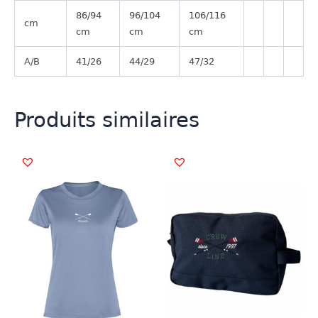
86/94
96/104
106/116
cm
cm
cm
cm
A/B
41/26
44/29
47/32
Produits similaires