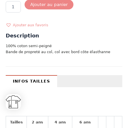
quantité
Ajouter au panier
de
T-
SHIRT
KING
Ajouter aux favoris
OF
Description
THE
REGATTA
100% coton semi-peigné
Bande de propreté au col, col avec bord côte élasthanne
INFOS TAILLES
Tailles
2 ans
4 ans
6 ans