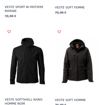
VESTE SPORT BI-MATIERE
VESTE SOFT FEMME
MARINE
70,00
€
59,00
€
Ce
Ce
produit
produit
a
a
plusieurs
plusieurs
variations.
variations.
Les
Les
options
options
peuvent
peuvent
être
être
choisies
choisies
sur
sur
la
la
page
page
du
du
produit
produit
VESTE SOFTSHELL NANO
VESTE SOFT HOMME
HOMME NOIR