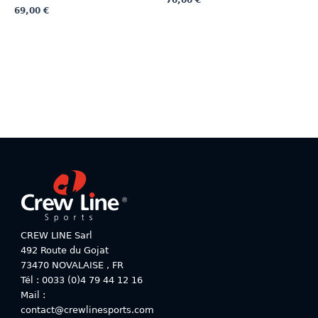
70,00
€
69,00
€
Ce
Ce
produit
produit
a
a
plusieurs
plusieurs
variations.
variations.
Les
Les
options
options
peuvent
peuvent
être
être
choisies
choisies
sur
sur
la
la
page
page
du
du
produit
CREW LINE Sarl
produit
492 Route du Gojat
73470
NOVALAISE
,
FR
Tél : 0033 (0)4 79 44 12 16
Mail :
contact@crewlinesports.com