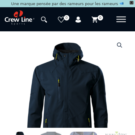
X
Une marque pensée par des rameurs pour les rameurs
Aller
au
0
0
contenu