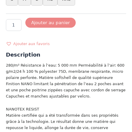
quantité
Ajouter au panier
de
VESTE
SOFTSHELL
NANO
Ajouter aux favoris
HOMME
Description
MARINE
280/m² Résistance à l’eau: 5 000 mm Perméabilité à l’air: 600
g/m2/24 h 100 % polyester 75D, membrane respirante, micro
polaire perforée. Matière softshell de qualité supérieure
Finition NANO limitant la pénétration de l’eau 2 poches avant
et une poche poitrine zippées capuche avec cordon de serrage
Capuches et manches ajustables par velcro.
NANOTEX RESIST
Matière certifiée qui a été transformée dans ses propriétés
grâce à la technologie. Le résultat donne une matière qui
repousse le liquide, allonge la durée de vie, conserve