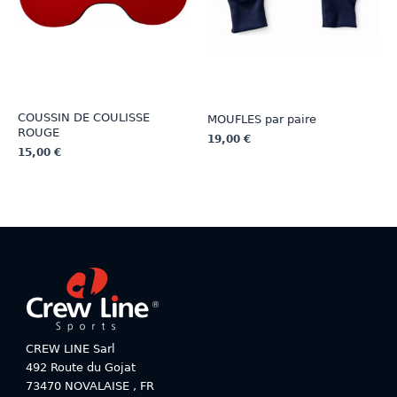
sur
sur
la
la
page
page
du
du
produit
produit
COUSSIN DE COULISSE
MOUFLES par paire
ROUGE
19,00
€
15,00
€
Ce
Ce
produit
produit
a
a
plusieurs
plusieurs
variations.
variations.
Les
Les
options
options
peuvent
peuvent
être
être
choisies
choisies
sur
CREW LINE Sarl
sur
la
492 Route du Gojat
la
page
73470
NOVALAISE
,
FR
page