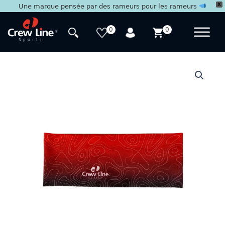
X
Une marque pensée par des rameurs pour les rameurs
Aller
au
0
0
contenu