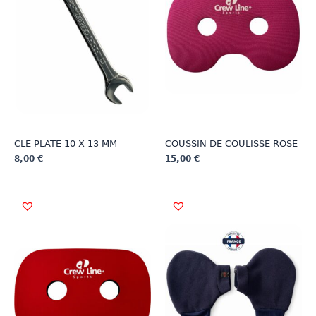
CLE PLATE 10 X 13 MM
COUSSIN DE COULISSE ROSE
8,00
€
15,00
€
Ce
Ce
produit
produit
a
a
plusieurs
plusieurs
variations.
variations.
Les
Les
options
options
peuvent
peuvent
être
être
choisies
choisies