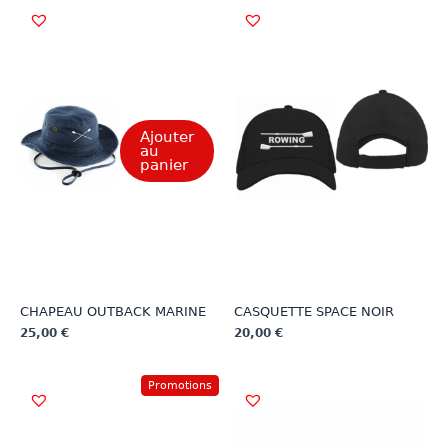
Ajouter
au
panier
CHAPEAU OUTBACK MARINE
CASQUETTE SPACE NOIR
25,00
€
20,00
€
Ce
produit
Promotions
a
plusieurs
variations.