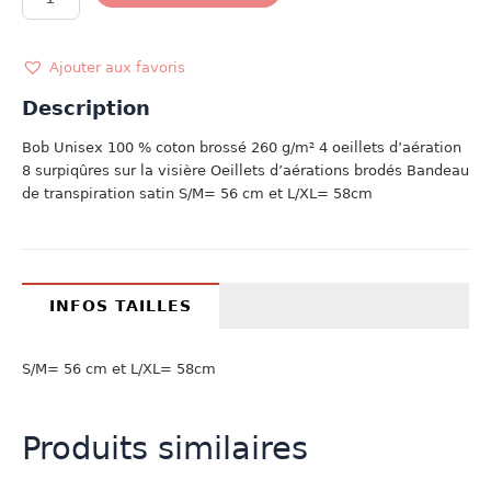
de
BOB
MARINE
Ajouter aux favoris
Description
Bob Unisex 100 % coton brossé 260 g/m² 4 oeillets d’aération
8 surpiqûres sur la visière Oeillets d’aérations brodés Bandeau
de transpiration satin S/M= 56 cm et L/XL= 58cm
INFOS TAILLES
S/M= 56 cm et L/XL= 58cm
Produits similaires