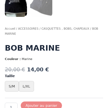
Accueil
/
ACCESSOIRES
/
CASQUETTES , BOBS, CHAPEAUX
/ BOB
MARINE
BOB MARINE
Couleur :
Marine
20,00
€
14,00
€
Taille
S/M
L/XL
quantité
Ajouter au panier