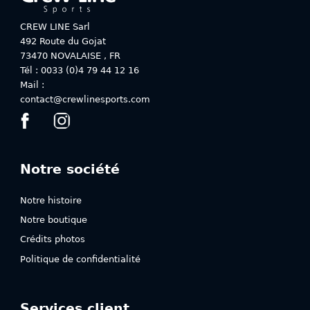
être
être
choisies
choisies
CREW LINE Sarl
sur
sur
492 Route du Gojat
la
la
73470
NOVALAISE
,
FR
page
page
Tél : 0033 (0)4 79 44 12 16
du
du
Mail :
produit
produit
contact@crewlinesports.com
Notre société
Notre histoire
Notre boutique
Crédits photos
Politique de confidentialité
Services client