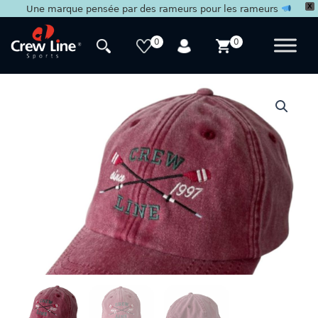
X
Une marque pensée par des rameurs pour les rameurs
Aller
au
0
0
contenu