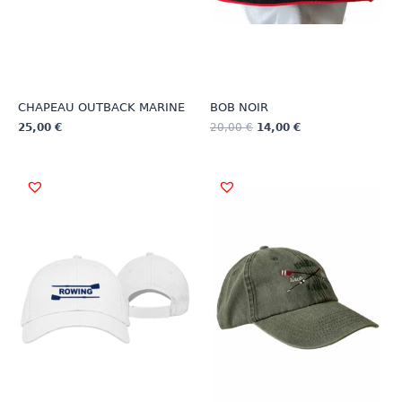
CHAPEAU OUTBACK MARINE
BOB NOIR
25,00
€
20,00
€
14,00
€
Ce
produit
a
plusieurs
variations.
Les
options
peuvent
être
choisies
sur
la
page
du