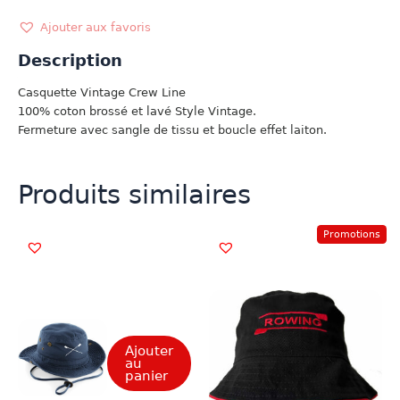
VINTAGE
BORDEAUX
Ajouter aux favoris
Description
Casquette Vintage Crew Line
100% coton brossé et lavé Style Vintage.
Fermeture avec sangle de tissu et boucle effet laiton.
Produits similaires
Promotions
Ajouter
au
panier