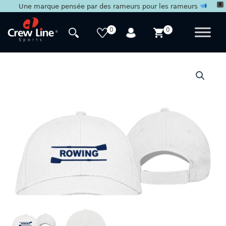
X
Une marque pensée par des rameurs pour les rameurs
Aller
au
0
0
contenu