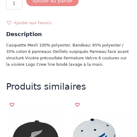
Ajouter au panier
de
CASQUETTE
SPACE
BLANCHE
Ajouter aux favoris
Description
Casquette Mesh 100% polyester, Bandeau: 65% polyester /
35% coton 6 panneaux Oeillets surpiqués Panneau face avant
structuré Visière précourbée Fermeture Velcro 6 coutures sur
la visière Logo Crew line brodé lavage à la main.
Produits similaires