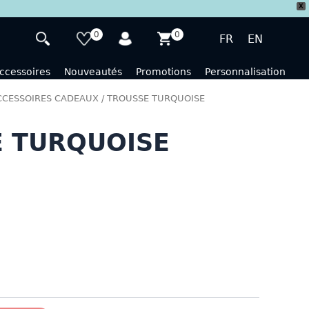
X
0
0
FR
EN
ccessoires
Nouveautés
Promotions
Personnalisation
CCESSOIRES CADEAUX
/ TROUSSE TURQUOISE
 TURQUOISE