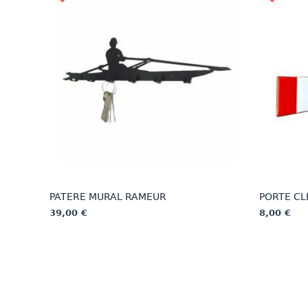
PATERE MURAL RAMEUR
PORTE CL
39,00
€
8,00
€
Ce
Ce
produit
produit
a
a
plusieurs
plusieurs
variations.
variations