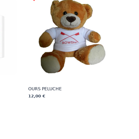
OURS PELUCHE
12,00
€
Ce
produit
a
plusieurs
variations.