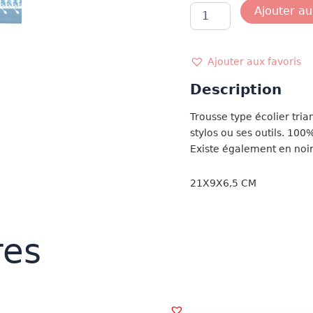
quantité
Ajouter au
de
TROUSSE
TURQUOISE
Ajouter aux favoris
Description
Trousse type écolier tria
stylos ou ses outils. 10
Existe également en noir
21X9X6,5 CM
res