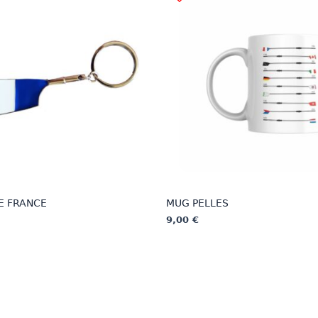
E FRANCE
MUG PELLES
9,00
€
Ce
produit
a
plusieurs
.
variations.