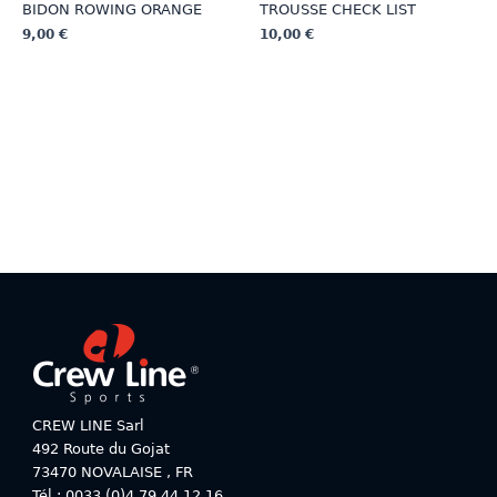
BIDON ROWING ORANGE
TROUSSE CHECK LIST
9,00
€
10,00
€
Ce
Ce
produit
produit
a
a
plusieurs
plusieurs
variations.
variations.
Les
Les
options
options
peuvent
peuvent
être
être
choisies
choisies
sur
sur
la
la
page
page
du
du
produit
produit
CREW LINE Sarl
492 Route du Gojat
73470
NOVALAISE
,
FR
Tél : 0033 (0)4 79 44 12 16