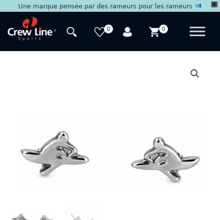
X
Une marque pensée par des rameurs pour les rameurs
Aller
au
0
0
contenu