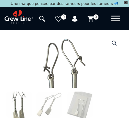
X
Une marque pensée par des rameurs pour les rameurs
Aller
au
0
0
contenu