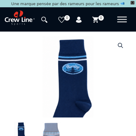
X
Une marque pensée par des rameurs pour les rameurs
Aller
au
0
0
contenu