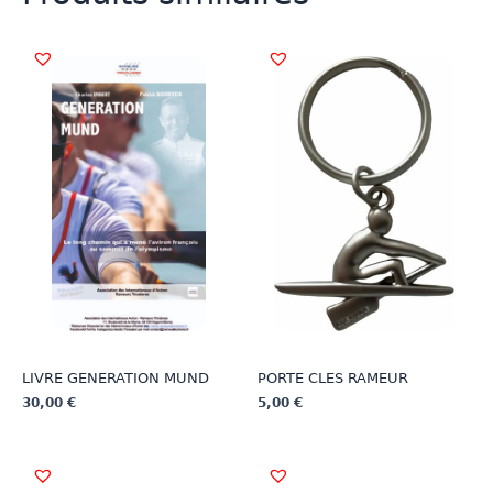
LIVRE GENERATION MUND
PORTE CLES RAMEUR
30,00
€
5,00
€
Ce
Ce
produit
produit
a
a