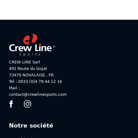
peuvent
peuvent
être
être
choisies
choisies
sur
sur
la
la
page
page
du
du
produit
produit
CREW LINE Sarl
492 Route du Gojat
73470
NOVALAISE
,
FR
Tél : 0033 (0)4 79 44 12 16
Mail :
contact@crewlinesports.com
Notre société