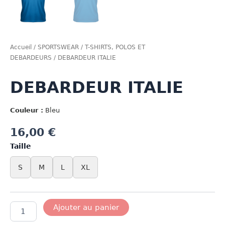
Accueil
/
SPORTSWEAR
/
T-SHIRTS, POLOS ET
DEBARDEURS
/ DEBARDEUR ITALIE
DEBARDEUR ITALIE
Couleur :
Bleu
16,00
€
Taille
S
M
L
XL
quantité
Ajouter au panier
de
DEBARDEUR