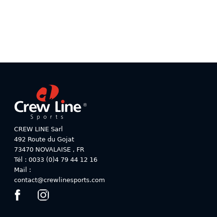
plusieurs
variations.
variations.
Les
Les
options
options
peuvent
peuvent
être
être
choisies
choisies
sur
sur
la
la
page
page
du
du
produit
produit
CREW LINE Sarl
492 Route du Gojat
73470
NOVALAISE
,
FR
Tél : 0033 (0)4 79 44 12 16
Mail :
contact@crewlinesports.com