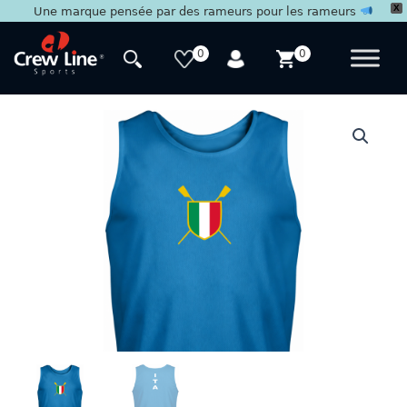
X
Une marque pensée par des rameurs pour les rameurs
Aller
au
0
0
contenu