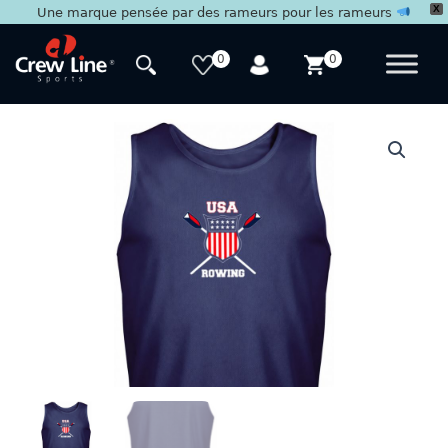
X
Une marque pensée par des rameurs pour les rameurs
Aller
au
0
0
contenu