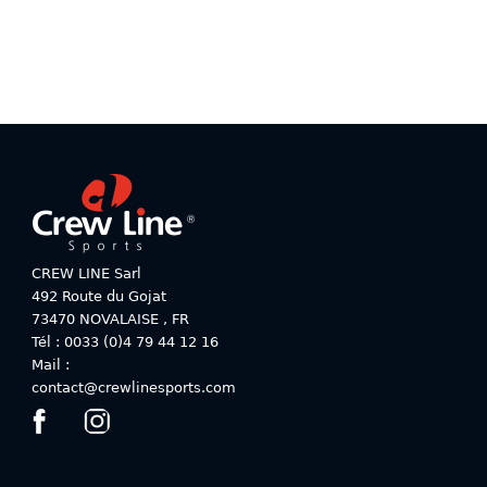
variations.
variations.
Les
Les
options
options
peuvent
peuvent
être
être
choisies
choisies
sur
sur
la
la
page
page
du
du
produit
produit
CREW LINE Sarl
492 Route du Gojat
73470
NOVALAISE
,
FR
Tél : 0033 (0)4 79 44 12 16
Mail :
contact@crewlinesports.com