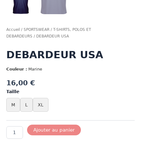
Accueil
/
SPORTSWEAR
/
T-SHIRTS, POLOS ET
DEBARDEURS
/ DEBARDEUR USA
DEBARDEUR USA
Couleur :
Marine
16,00
€
Taille
M
L
XL
quantité
Ajouter au panier
de
DEBARDEUR