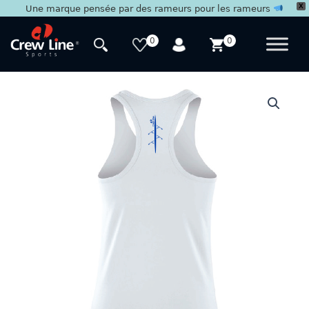
X
Une marque pensée par des rameurs pour les rameurs
Aller
au
0
0
contenu