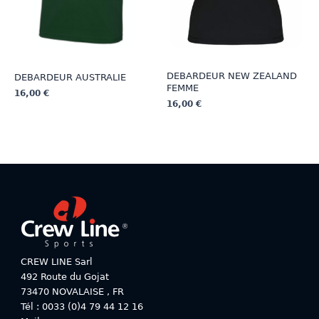
la
la
page
page
du
du
produit
produit
DEBARDEUR NEW ZEALAND
DEBARDEUR AUSTRALIE
FEMME
16,00
€
16,00
€
Ce
Ce
produit
produit
a
a
plusieurs
plusieurs
variations.
variations.
Les
Les
options
options
peuvent
peuvent
être
être
choisies
choisies
sur
CREW LINE Sarl
sur
la
492 Route du Gojat
la
page
73470
NOVALAISE
,
FR
page
du
Tél : 0033 (0)4 79 44 12 16
du