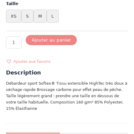
Taille
XS
S
M
L
quantité
Ajouter au panier
de
DEBARDEUR
SPORT
BLANC
Ajouter aux favoris
Description
Débardeur sport Softex® Tissu extensible HighTec très doux à
séchage rapide Brossage carbone pour effet peau de pêche.
Taille légèrement grand : prendre une taille en dessous de
votre taille habituelle. Composition 160 g/m² 85% Polyester,
15% Élasthanne