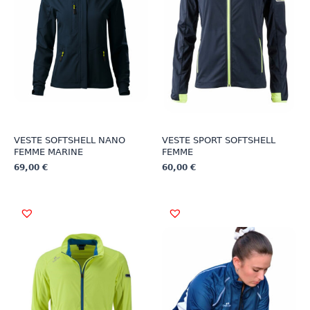
VESTE SOFTSHELL NANO
VESTE SPORT SOFTSHELL
FEMME MARINE
FEMME
69,00
€
60,00
€
Ce
Ce
produit
produit
a
a
plusieurs
plusieurs
variations.
variations.
Les
Les
options
options
peuvent
peuvent
être
être