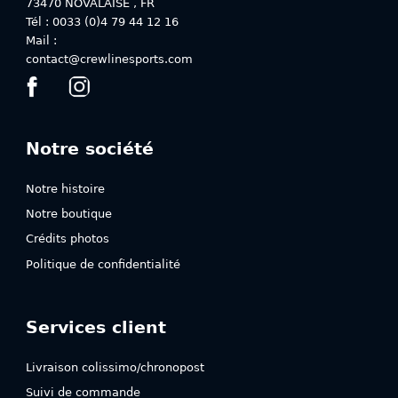
73470
NOVALAISE
,
FR
page
page
Tél : 0033 (0)4 79 44 12 16
du
du
Mail :
produit
produit
contact@crewlinesports.com
Notre société
Notre histoire
Notre boutique
Crédits photos
Politique de confidentialité
Services client
Livraison colissimo/chronopost
Suivi de commande