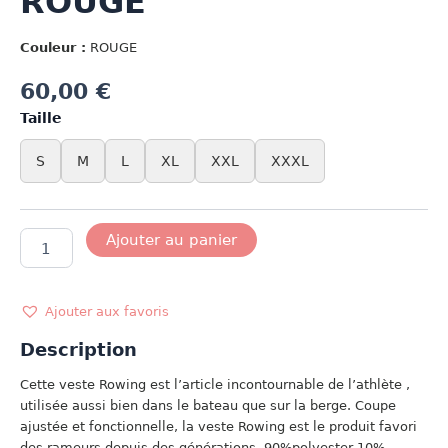
ROUGE
Couleur :
ROUGE
60,00
€
Taille
S
M
L
XL
XXL
XXXL
quantité
Ajouter au panier
de
ROWING
JACKET
ROUGE
Ajouter aux favoris
Description
Cette veste Rowing est l’article incontournable de l’athlète ,
utilisée aussi bien dans le bateau que sur la berge. Coupe
ajustée et fonctionnelle, la veste Rowing est le produit favori
des rameurs depuis des générations. 90%polyester 10%