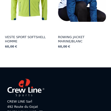
choisies
choisies
sur
sur
la
la
page
page
du
du
produit
produit
VESTE SPORT SOFTSHELL
ROWING JACKET
HOMME
MARINE/BLANC
60,00
€
60,00
€
Ce
Ce
produit
produit
a
a
plusieurs
plusieurs
variations.
variations.
Les
Les
options
options
peuvent
peuvent
être
être
choisies
choisies
CREW LINE Sarl
sur
sur
492 Route du Gojat
la
la