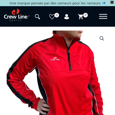
X
Une marque pensée par des rameurs pour les rameurs
Aller
au
0
0
contenu