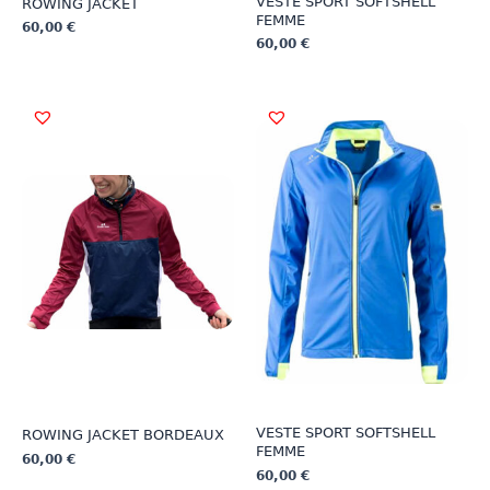
VESTE SPORT SOFTSHELL
ROWING JACKET
FEMME
60,00
€
60,00
€
Ce
Ce
produit
produit
a
a
plusieurs
plusieurs
variations.
variations.
Les
Les
options
options
peuvent
peuvent
être
être
choisies
choisies
sur
sur
la
la
page
page
du
du
produit
produit
VESTE SPORT SOFTSHELL
ROWING JACKET BORDEAUX
FEMME
60,00
€
60,00
€
Ce