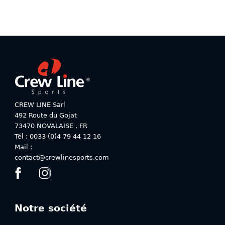
Ce
produit
produit
a
a
plusieurs
plusieurs
variations.
variations.
Les
Les
options
options
peuvent
peuvent
être
être
choisies
choisies
sur
CREW LINE Sarl
sur
la
492 Route du Gojat
la
page
73470
NOVALAISE
,
FR
page
du
Tél : 0033 (0)4 79 44 12 16
du
produit
Mail :
produit
contact@crewlinesports.com
Notre société