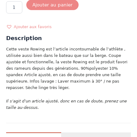
quantité
Ajouter au panier
de
ROWING
JACKET
MARINE/BLANC
Ajouter aux favoris
Description
Cette veste Rowing est l’article incontournable de l’athlète ,
utilisée aussi bien dans le bateau que sur la berge. Coupe
ajustée et fonctionnelle, la veste Rowing est le produit favori
des rameurs depuis des générations. 90%polyester 10%
spandex Article ajusté, en cas de doute prendre une taille
supérieure. Infos lavage : Laver maximum à 30° / ne pas
repasser. Sèche linge très léger.
Il s’agit d’un article ajusté, donc en cas de doute, prenez une
taille au-dessus.