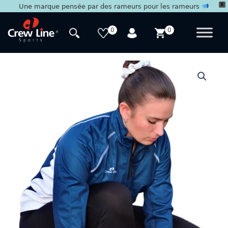
X
Une marque pensée par des rameurs pour les rameurs
Aller
au
0
0
contenu