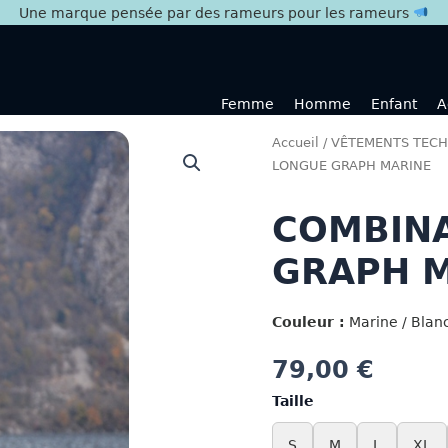
Une marque pensée par des rameurs pour les rameurs
Femme
Homme
Enfant
A
Accueil
/
VÊTEMENTS TECH
LONGUE GRAPH MARINE
COMBIN
GRAPH 
Couleur :
Marine / Blanc
79,00
€
Taille
S
M
L
XL