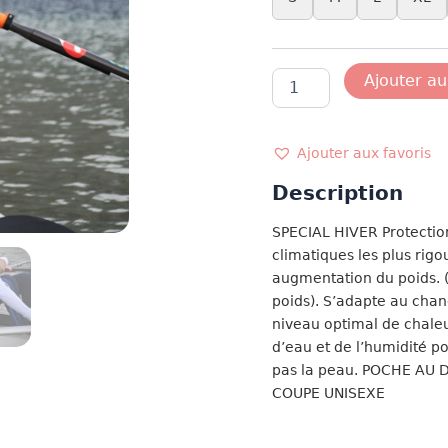
quantité
Ajouter au
de
COMBINAISON
LONGUE
GRAPH
Ajouter aux favoris
MARINE
Description
SPECIAL HIVER Protection
climatiques les plus rig
augmentation du poids. (
poids). S’adapte au cha
niveau optimal de chaleu
d’eau et de l’humidité po
pas la peau. POCHE AU 
COUPE UNISEXE