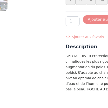
quantité
Ajouter au
de
COMBINAISON
LONGUE
GRAPH
Ajouter aux favoris
NOIR
Description
SPECIAL HIVER Protection
climatiques les plus rig
augmentation du poids. (
poids). S’adapte au cha
niveau optimal de chaleu
d’eau et de l’humidité po
pas la peau. POCHE AU 