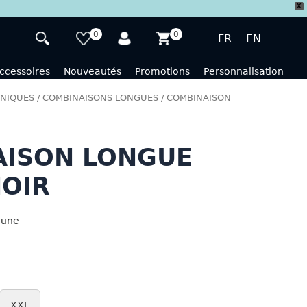
X
0
0
FR
EN
ccessoires
Nouveautés
Promotions
Personnalisation
NIQUES
/
COMBINAISONS LONGUES
/ COMBINAISON
AISON LONGUE
OIR
aune
XXL