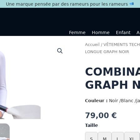
Une marque pensée par des rameurs pour les rameurs
Femme
Homme
Enfant
A
Accueil
/
VÊTEMENTS TECH
LONGUE GRAPH NOIR
COMBIN
GRAPH N
Couleur :
Noir /Blanc /j
79,00
€
Taille
S
M
L
XL