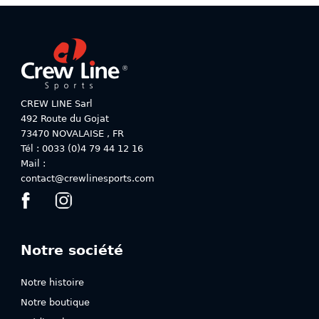
plusieurs
plusieurs
variations.
variations.
Les
Les
options
options
peuvent
peuvent
être
être
choisies
choisies
CREW LINE Sarl
sur
sur
492 Route du Gojat
la
la
73470
NOVALAISE
,
FR
page
page
Tél : 0033 (0)4 79 44 12 16
du
du
Mail :
produit
produit
contact@crewlinesports.com
Notre société
Notre histoire
Notre boutique