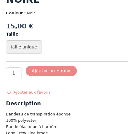
Couleur :
Noir
15,00
€
Taille
taille unique
quantité
Ajouter au panier
de
VISIERE
ELASTIQUE
NOIRE
Ajouter aux favoris
Description
Bandeau de transpiration éponge
100% polyester
Bande élastique à l’arrière
Logo Crew Line brodé