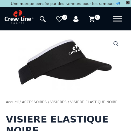
X
Une marque pensée par des rameurs pour les rameurs
Aller
au
0
0
contenu
Accueil
/
ACCESSOIRES
/
VISIERES
/ VISIERE ELASTIQUE NOIRE
VISIERE ELASTIQUE
NOIRE