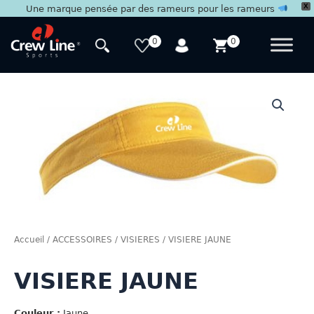
X
Une marque pensée par des rameurs pour les rameurs
Aller
au
0
0
contenu
Accueil
/
ACCESSOIRES
/
VISIERES
/ VISIERE JAUNE
VISIERE JAUNE
Couleur :
Jaune