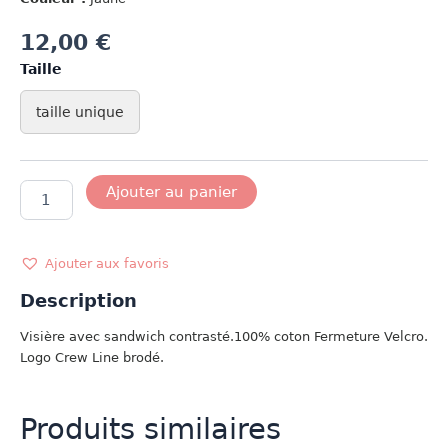
12,00
€
Taille
taille unique
quantité
Ajouter au panier
de
VISIERE
JAUNE
Ajouter aux favoris
Description
Visière avec sandwich contrasté.100% coton Fermeture Velcro.
Logo Crew Line brodé.
Produits similaires