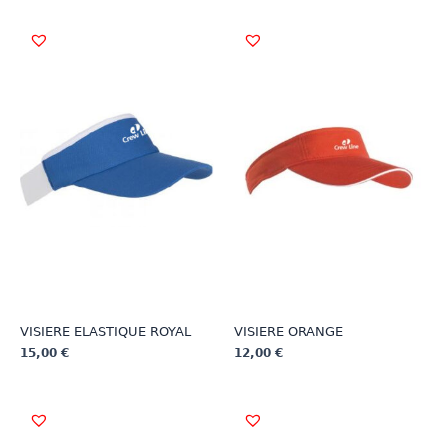
VISIERE ELASTIQUE ROYAL
VISIERE ORANGE
15,00
€
12,00
€
Ce
Ce
produit
produit
a
a
plusieurs
plusieurs