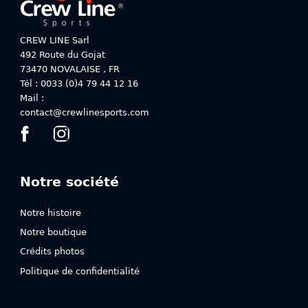
peuvent
peuvent
être
être
choisies
choisies
CREW LINE Sarl
sur
sur
492 Route du Gojat
la
la
73470
NOVALAISE
,
FR
page
page
Tél : 0033 (0)4 79 44 12 16
du
du
Mail :
produit
produit
contact@crewlinesports.com
Notre société
Notre histoire
Notre boutique
Crédits photos
Politique de confidentialité