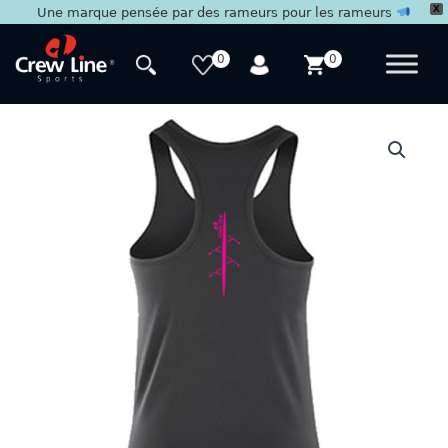
X
Une marque pensée par des rameurs pour les rameurs
Aller
au
0
0
contenu