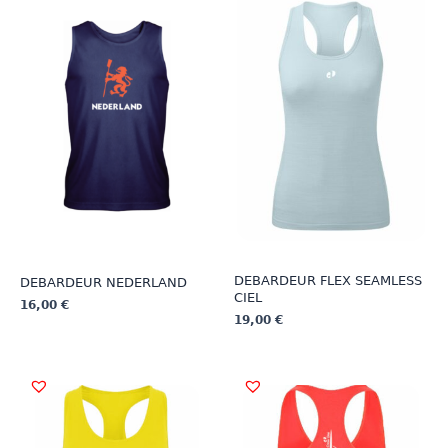
DEBARDEUR FLEX SEAMLESS
DEBARDEUR NEDERLAND
CIEL
16,00
€
19,00
€
Ce
Ce
produit
produit
a
a
plusieurs
plusieurs
variations.
variations.
Les