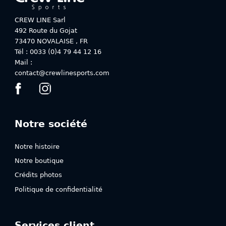
être
choisies
choisies
sur
CREW LINE Sarl
sur
la
492 Route du Gojat
la
page
73470
NOVALAISE
,
FR
page
du
Tél : 0033 (0)4 79 44 12 16
du
produit
Mail :
produit
contact@crewlinesports.com
Notre société
Notre histoire
Notre boutique
Crédits photos
Politique de confidentialité
Services client