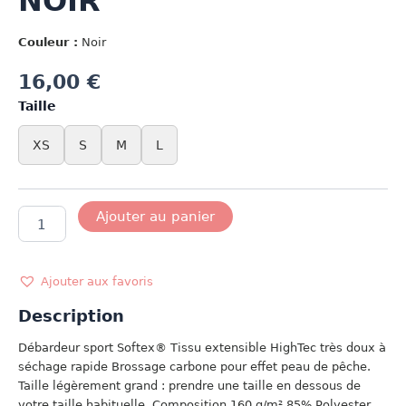
NOIR
Couleur :
Noir
16,00
€
Taille
XS
S
M
L
quantité
Ajouter au panier
de
DEBARDEUR
SPORT
NOIR
Ajouter aux favoris
Description
Débardeur sport Softex® Tissu extensible HighTec très doux à
séchage rapide Brossage carbone pour effet peau de pêche.
Taille légèrement grand : prendre une taille en dessous de
votre taille habituelle. Composition 160 g/m² 85% Polyester,