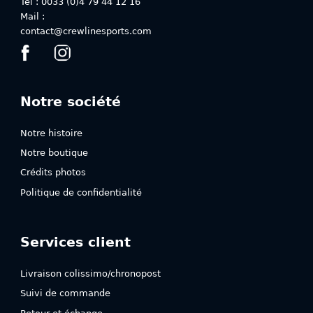
Tél : 0033 (0)4 79 44 12 16
produit
produit
Mail :
contact@crewlinesports.com
Notre société
Notre histoire
Notre boutique
Crédits photos
Politique de confidentialité
Services client
Livraison colissimo/chronopost
Suivi de commande