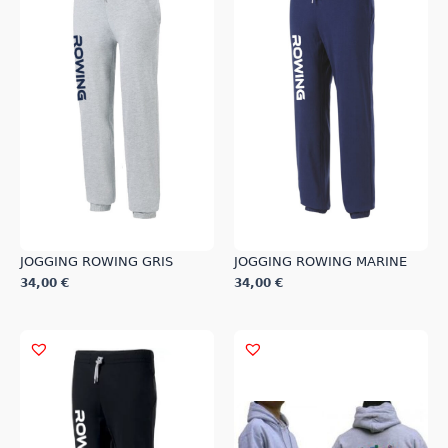
JOGGING ROWING GRIS
JOGGING ROWING MARINE
34,00
€
34,00
€
Ce
Ce
produit
produit
a
a
plusieurs
plusieurs
variations.
variations.
Les
Les
options
options