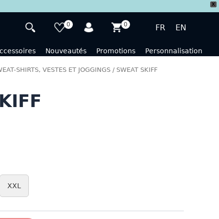
X
0
0
FR
EN
ccessoires
Nouveautés
Promotions
Personnalisation
EAT-SHIRTS, VESTES ET JOGGINGS
/ SWEAT SKIFF
KIFF
XXL