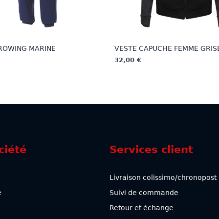
ROWING MARINE
VESTE CAPUCHE FEMME GRIS
32,00
€
Ce
produit
a
plusieurs
.
variations.
Les
options
ciété
Services client
peuvent
être
choisies
Livraison colissimo/chronopost
sur
e
Suivi de commande
la
page
Retour et échange
du