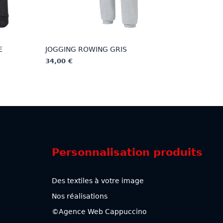
E
JOGGING ROWING GRIS
34,00
€
Ce
produit
a
plusieurs
variations.
Les
options
Personnalisation produits
peuvent
être
choisies
Des textiles à votre image
sur
Nos réalisations
la
page
©Agence Web Cappuccino
du