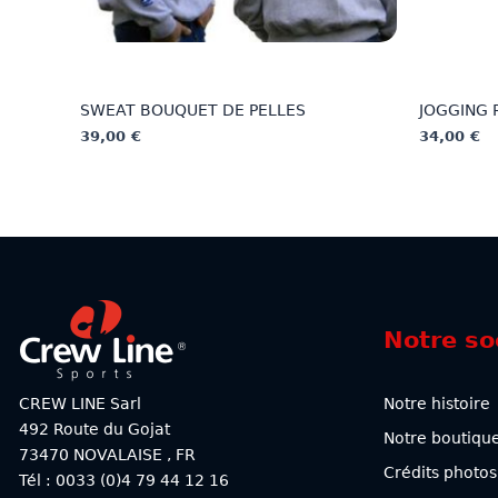
SWEAT BOUQUET DE PELLES
JOGGING 
39,00
€
34,00
€
Ce
Ce
produit
produit
a
a
plusieurs
plusieurs
variations.
variations
Les
Les
options
options
Notre so
peuvent
peuvent
être
être
choisies
choisies
CREW LINE Sarl
Notre histoire
sur
sur
492 Route du Gojat
Notre boutiqu
la
la
73470
NOVALAISE
,
FR
page
page
Crédits photos
Tél : 0033 (0)4 79 44 12 16
du
du