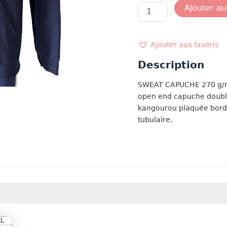
quantité
Ajouter au
de
SWEAT
SKIFF
Ajouter aux favoris
Description
SWEAT CAPUCHE 270 g/m² 
open end capuche doublé
kangourou plaquée bord é
tubulaire.