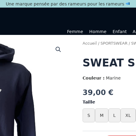
Une marque pensée par des rameurs pour les rameurs
Femme
Homme
Enfant
A
Accueil
/
SPORTSWEAR
/
SW
SWEAT S
Couleur :
Marine
39,00
€
Taille
S
M
L
XL