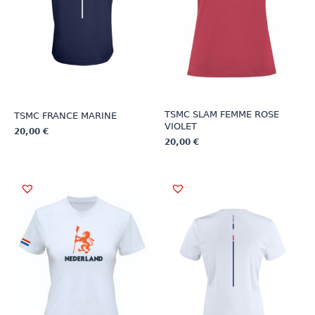
TSMC SLAM FEMME ROSE
TSMC FRANCE MARINE
VIOLET
20,00
€
20,00
€
Ce
Ce
produit
produit
a
a
plusieurs
plusieurs
variations.
variations.
Les
Les
options
options
peuvent
peuvent
être
être
choisies
choisies
sur
sur
la