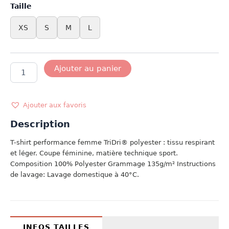
Taille
XS
S
M
L
quantité
Ajouter au panier
de
T-
SHIRT
NEW
Ajouter aux favoris
ZEALAND
Description
FEMME
T-shirt performance femme TriDri® polyester : tissu respirant
et léger. Coupe féminine, matière technique sport.
Composition 100% Polyester Grammage 135g/m² Instructions
de lavage: Lavage domestique à 40°C.
INFOS TAILLES