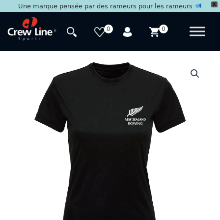
X
Une marque pensée par des rameurs pour les rameurs
Aller
au
0
0
contenu