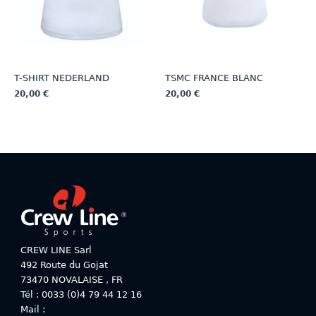
la
page
page
du
du
produit
produit
T-SHIRT NEDERLAND
TSMC FRANCE BLANC
20,00
€
20,00
€
Ce
Ce
produit
produit
a
a
plusieurs
plusieurs
variations.
variations.
Les
Les
options
options
peuvent
peuvent
être
être
choisies
choisies
CREW LINE Sarl
sur
sur
492 Route du Gojat
la
la
73470
NOVALAISE
,
FR
page
page
Tél : 0033 (0)4 79 44 12 16
du
du
Mail :