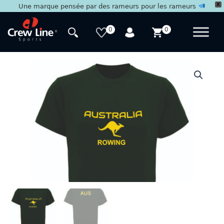
X
Une marque pensée par des rameurs pour les rameurs
Aller
au
0
0
contenu