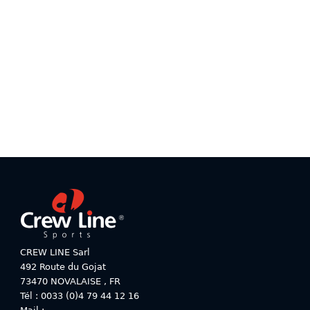
Ce
produit
produit
a
a
plusieurs
plusieurs
variations.
variations.
Les
Les
options
options
peuvent
peuvent
être
être
choisies
choisies
sur
sur
la
la
page
page
du
du
produit
produit
CREW LINE Sarl
492 Route du Gojat
73470
NOVALAISE
,
FR
Tél : 0033 (0)4 79 44 12 16