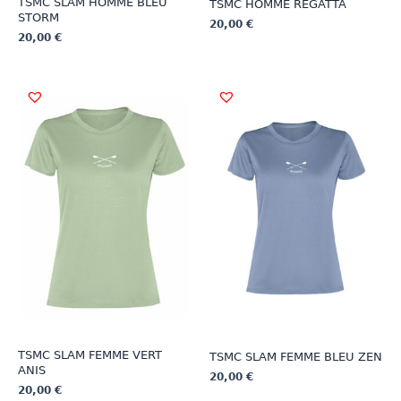
TSMC SLAM HOMME BLEU
TSMC HOMME REGATTA
STORM
20,00
€
20,00
€
Ce
Ce
produit
produit
a
a
plusieurs
plusieurs
variations.
variations.
Les
Les
options
options
peuvent
peuvent
être
être
choisies
choisies
sur
sur
la
la
page
page
du
du
produit
produit
TSMC SLAM FEMME VERT
TSMC SLAM FEMME BLEU ZEN
ANIS
20,00
€
20,00
€
Ce