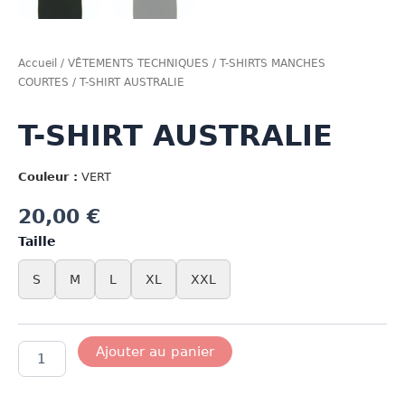
Accueil
/
VÊTEMENTS TECHNIQUES
/
T-SHIRTS MANCHES
COURTES
/ T-SHIRT AUSTRALIE
T-SHIRT AUSTRALIE
Couleur :
VERT
20,00
€
Taille
S
M
L
XL
XXL
quantité
Ajouter au panier
de
T-
SHIRT