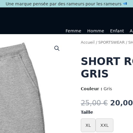
Une marque pensée par des rameurs pour les rameurs
Femme
Homme
Enfant
A
Accueil
/
SPORTSWEAR
/
S
SHORT 
GRIS
Couleur :
Gris
25,00
€
20,0
Taille
XL
XXL