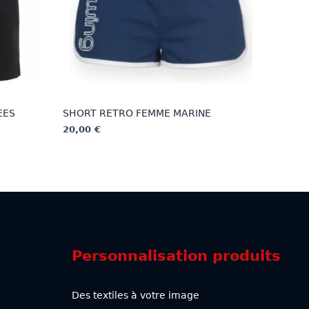
EES
SHORT RETRO FEMME MARINE
20,00
€
Ce
produit
a
plusieurs
variations.
Les
options
Personnalisation produits
peuvent
être
choisies
Des textiles à votre image
sur