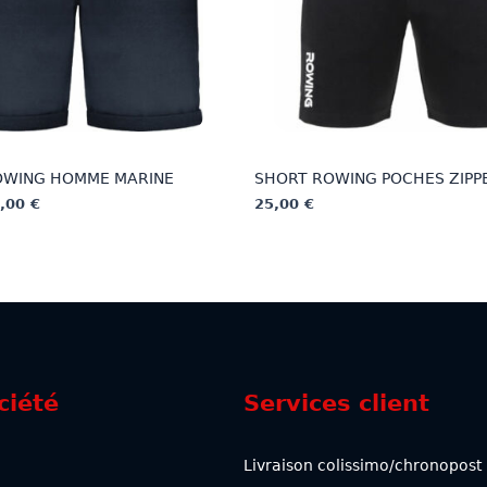
OWING HOMME MARINE
SHORT ROWING POCHES ZIPP
0,00
€
25,00
€
Ce
produit
a
plusieurs
.
variations.
Les
options
ciété
Services client
peuvent
être
choisies
Livraison colissimo/chronopost
sur