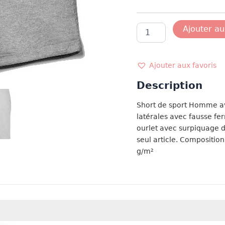
quantité
Ajouter au
de
SHORT
ROWING
HOMME
Ajouter aux favoris
GRIS
Description
Short de sport Homme av
latérales avec fausse fer
ourlet avec surpiquage 
seul article. Compositio
g/m²