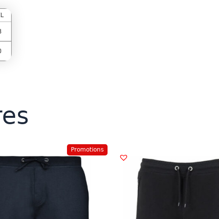
res
Promotions