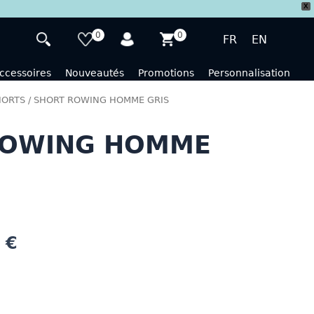
X
0
0
FR
EN
ccessoires
Nouveautés
Promotions
Personnalisation
HORTS
/ SHORT ROWING HOMME GRIS
ROWING HOMME
0
€