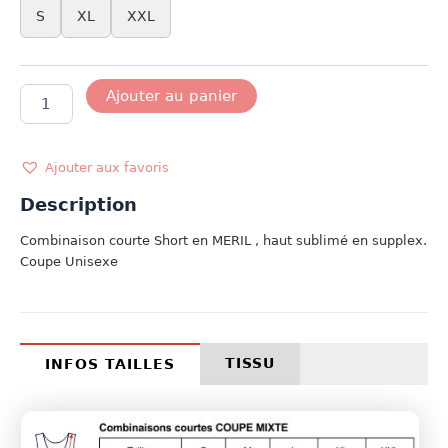
S
XL
XXL
quantité
Ajouter au panier
de
MODELE
LINEA
Ajouter aux favoris
Description
Combinaison courte Short en MERIL , haut sublimé en supplex.
Coupe Unisexe
TISSU
INFOS TAILLES