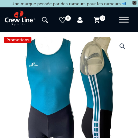
X
Une marque pensée par des rameurs pour les rameurs
Aller
au
0
0
contenu
Promotions