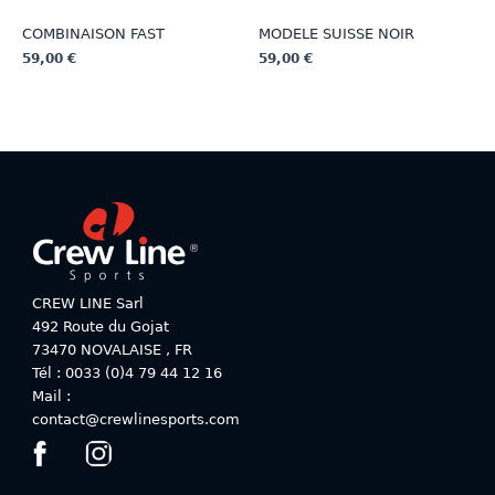
COMBINAISON FAST
MODELE SUISSE NOIR
59,00
€
59,00
€
Ce
Ce
produit
produit
a
a
plusieurs
plusieurs
variations.
variations.
Les
Les
options
options
peuvent
peuvent
être
être
choisies
choisies
CREW LINE Sarl
sur
sur
492 Route du Gojat
la
la
73470
NOVALAISE
,
FR
page
page
Tél : 0033 (0)4 79 44 12 16
du
du
Mail :
produit
produit
contact@crewlinesports.com