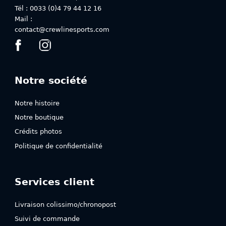
page
page
Tél : 0033 (0)4 79 44 12 16
du
du
Mail :
produit
produit
contact@crewlinesports.com
Notre société
Notre histoire
Notre boutique
Crédits photos
Politique de confidentialité
Services client
Livraison colissimo/chronopost
Suivi de commande