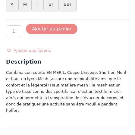
S
M
L
XL
XXL
quantité
Ajouter au panier
de
MODELE
CREW
LINE
Ajouter aux favoris
Description
Combinaison courte EN MERIL. Coupe Unisexe. Short en Meril
et haut en lycra Mesh (assure une respirabilité ainsi que le
confort et la légèreté) Haut matière mesh : le mesh est un
type de tissu connu des sportifs, car c’est un textile micro-
aéré, qui permet à la transpiration de s’évacuer du corps, et
donc de pratiquer une activité sans être mouillé pendant
l’effort