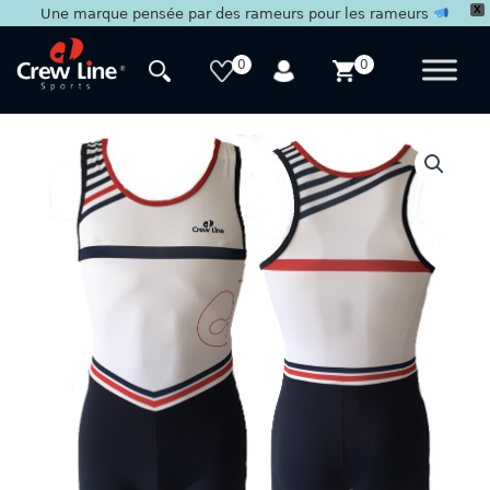
X
Une marque pensée par des rameurs pour les rameurs
Aller
au
0
0
contenu