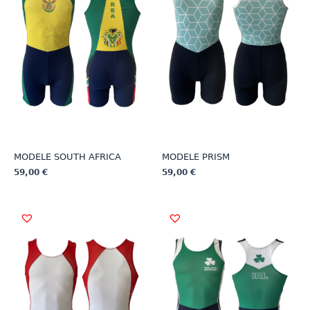
MODELE SOUTH AFRICA
MODELE PRISM
59,00
€
59,00
€
Ce
Ce
produit
produit
a
a
plusieurs
plusieurs
variations.
variations.
Les
Les
options
options
peuvent
peuvent
être
être