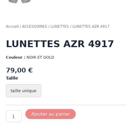
Accueil
/
ACCESSOIRES
/
LUNETTES
/ LUNETTES AZR 4917
LUNETTES AZR 4917
Couleur :
NOIR ET GOLD
79,00
€
Taille
taille unique
quantité
Ajouter au panier
de
LUNETTES
AZR