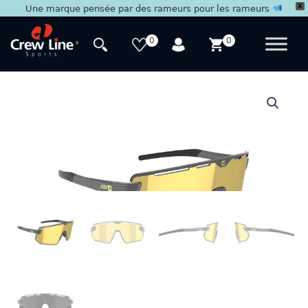
X
Une marque pensée par des rameurs pour les rameurs
Aller
au
0
0
contenu