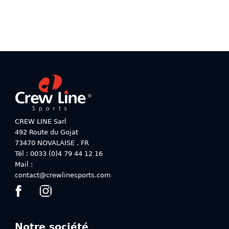
options
options
peuvent
peuvent
être
être
choisies
choisies
sur
sur
la
la
page
page
du
du
produit
produit
CREW LINE Sarl
492 Route du Gojat
73470
NOVALAISE
,
FR
Tél : 0033 (0)4 79 44 12 16
Mail :
contact@crewlinesports.com
Notre société