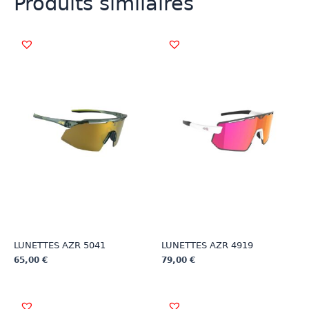
Produits similaires
LUNETTES AZR 5041
LUNETTES AZR 4919
65,00
€
79,00
€
Ce
Ce
produit
produit
a
a