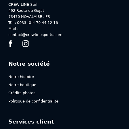
choisies
choisies
CREW LINE Sarl
sur
sur
492 Route du Gojat
la
la
73470
NOVALAISE
,
FR
page
page
Tél : 0033 (0)4 79 44 12 16
du
du
Mail :
produit
produit
contact@crewlinesports.com
Notre société
Notre histoire
Notre boutique
Crédits photos
Politique de confidentialité
Services client