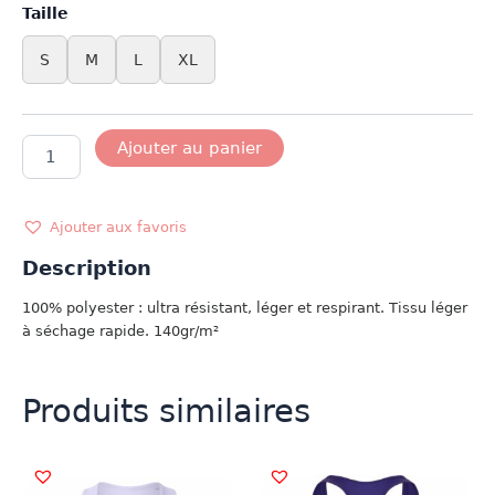
Taille
S
M
L
XL
quantité
Ajouter au panier
de
DEBARDEUR
AUSTRALIE
Ajouter aux favoris
Description
100% polyester : ultra résistant, léger et respirant. Tissu léger
à séchage rapide. 140gr/m²
Produits similaires