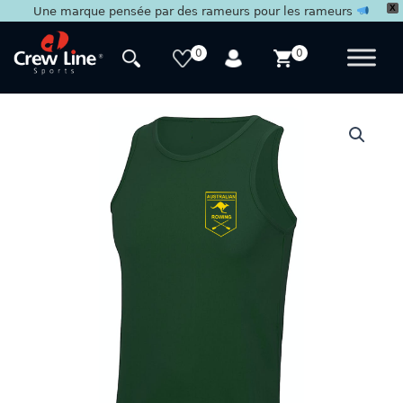
X
Une marque pensée par des rameurs pour les rameurs
Aller
au
0
0
contenu