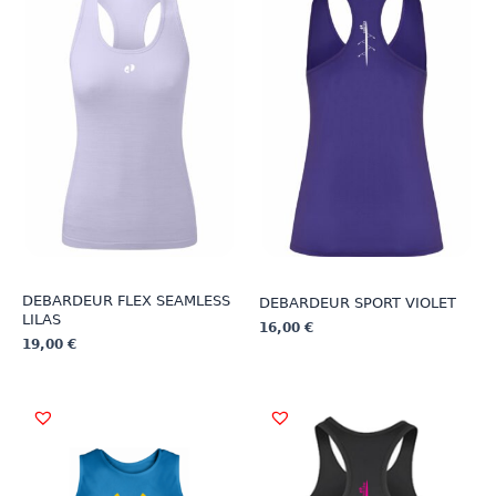
DEBARDEUR FLEX SEAMLESS
DEBARDEUR SPORT VIOLET
LILAS
16,00
€
19,00
€
Ce
Ce
produit
produit
a
a
plusieurs
plusieurs
variations.
variations.
Les
Les
options