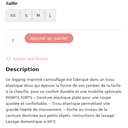
Taille
XS
S
M
L
quantité
Ajouter au panier
de
COLLANT
CAMO
FEMME
Ajouter aux favoris
Description
Ce legging imprimé camouflage est fabriqué dans un tissu
élastique doux qui épouse la forme de vos jambes de la taille
à la cheville, pour un confort durable et une mobilité optimale.
POINTS FORTS – Ceinture élastique plate pour une coupe
ajustée et confortable. – Tissu élastique permettant une
grande liberté de mouvement. – Poche au niveau de la
ceinture destinée aux petits objets. Instructions de lavage:
Lavage domestique à 40°C