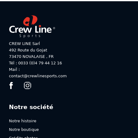
plusieurs
variations.
variations.
Les
Les
options
options
peuvent
peuvent
être
être
choisies
choisies
sur
CREW LINE Sarl
sur
la
492 Route du Gojat
la
page
73470
NOVALAISE
,
FR
page
du
Tél : 0033 (0)4 79 44 12 16
du
produit
Mail :
produit
contact@crewlinesports.com
Notre société
Notre histoire
Notre boutique