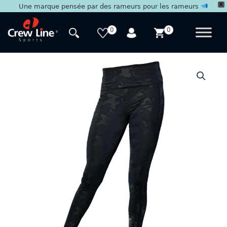
X
Une marque pensée par des rameurs pour les rameurs
Aller
au
0
0
contenu