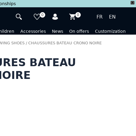
X
ionships
0
0
FR
EN
hildren
Accessories
News
On offers
Customization
WING SHOES
/ CHAUSSURES BATEAU CRONO NOIRE
RES BATEAU
NOIRE