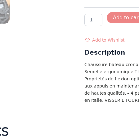
CHAUSSURES
Add to car
BATEAU
CRONO
NOIRE
quantity
Add to Wishlist
Description
Chaussure bateau cron
Semelle ergonomique The
Propriétés de flexion op
aux appuis en maintenant
de hautes qualités. – 4 p
en Italie. VISSERIE FOUR
ts