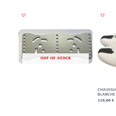
OUT OF STOCK
CHAUSSU
BLANCHE
119,00
€
This
product