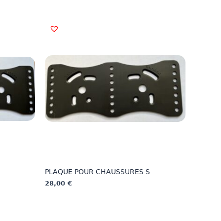
PLAQUE POUR CHAUSSURES S
28,00
€
This
product
has