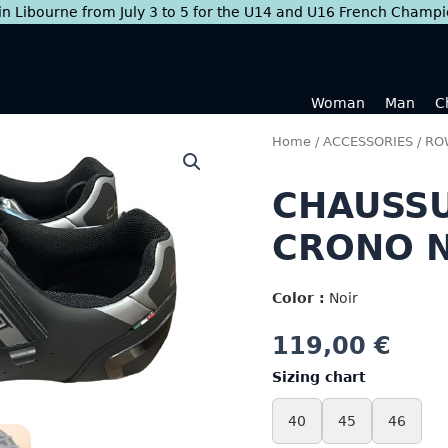
 in Libourne from July 3 to 5 for the U14 and U16 French Champ
Woman
Man
C
Home
/
ACCESSORIES
/
RO
CHAUSSU
CRONO 
Color :
Noir
119,00
€
Sizing chart
40
45
46