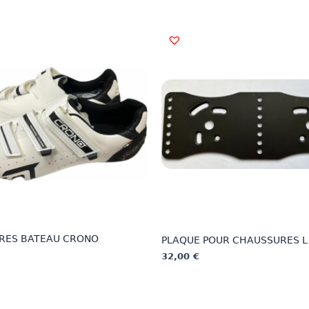
RES BATEAU CRONO
PLAQUE POUR CHAUSSURES L
32,00
€
This
product
has