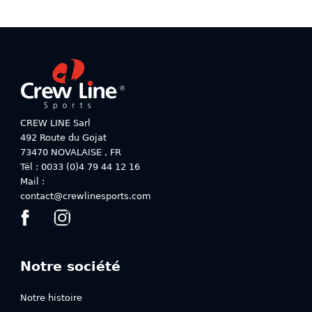
a
a
plusieurs
plusieurs
variations.
variations.
Les
Les
options
options
peuvent
peuvent
être
être
choisies
choisies
CREW LINE Sarl
sur
sur
492 Route du Gojat
la
la
73470
NOVALAISE
,
FR
page
page
Tél : 0033 (0)4 79 44 12 16
du
du
Mail :
produit
produit
contact@crewlinesports.com
Notre société
Notre histoire