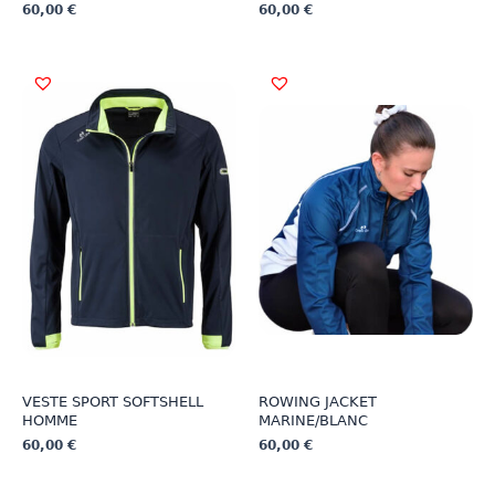
60,00
€
60,00
€
Ce
Ce
produit
produit
a
a
plusieurs
plusieurs
variations.
variations.
Les
Les
options
options
peuvent
peuvent
être
être
choisies
choisies
sur
sur
la
la
page
page
du
du
produit
produit
VESTE SPORT SOFTSHELL
ROWING JACKET
HOMME
MARINE/BLANC
60,00
€
60,00
€
Ce
Ce
produit
produit