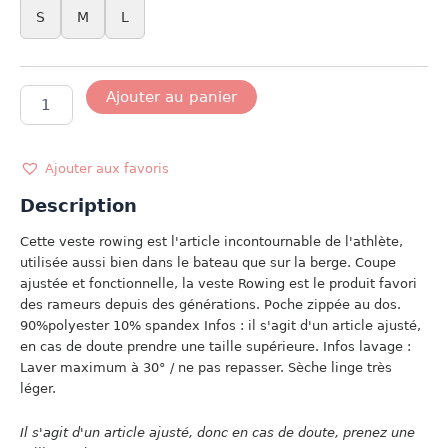
S
M
L
quantité
Ajouter au panier
de
ROWING
JACKET
Ajouter aux favoris
Description
Cette veste rowing est l'article incontournable de l'athlète,
utilisée aussi bien dans le bateau que sur la berge. Coupe
ajustée et fonctionnelle, la veste Rowing est le produit favori
des rameurs depuis des générations. Poche zippée au dos.
90%polyester 10% spandex Infos : il s'agit d'un article ajusté,
en cas de doute prendre une taille supérieure. Infos lavage :
Laver maximum à 30° / ne pas repasser. Sèche linge très
léger.
Il s'agit d'un article ajusté, donc en cas de doute, prenez une