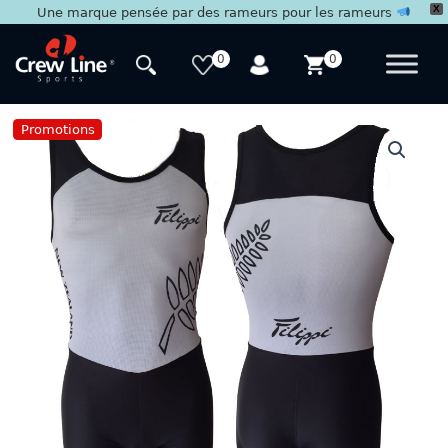
X
Une marque pensée par des rameurs pour les rameurs
Aller
au
0
0
contenu
Promotions