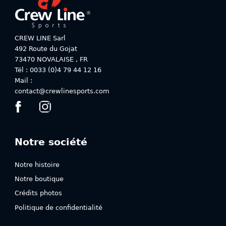
options
options
peuvent
peuvent
être
être
choisies
choisies
CREW LINE Sarl
sur
sur
492 Route du Gojat
la
la
73470
NOVALAISE
,
FR
page
page
Tél : 0033 (0)4 79 44 12 16
du
du
Mail :
produit
produit
contact@crewlinesports.com
Notre société
Notre histoire
Notre boutique
Crédits photos
Politique de confidentialité