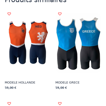
MODELE HOLLANDE
MODELE GRECE
59,00
€
59,00
€
Ce
Ce
produit
produit
a
a