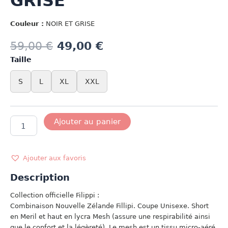
GRISE
Couleur :
NOIR ET GRISE
59,00
€
49,00
€
Taille
S
L
XL
XXL
quantité
Ajouter au panier
de
MODELE
NZ
FILIPPI
Ajouter aux favoris
GRISE
Description
Collection officielle Filippi :
Combinaison Nouvelle Zélande Fillipi. Coupe Unisexe. Short
en Meril et haut en lycra Mesh (assure une respirabilité ainsi
que le confort et la légèreté). Le mesh est un tissu micro-aéré