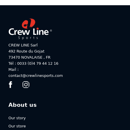
chosen
chosen
on
on
the
the
product
product
page
page
CREW LINE Sarl
492 Route du Gojat
73470
NOVALAISE
,
FR
Tél : 0033 (0)4 79 44 12 16
Mail :
contact@crewlinesports.com
About us
Our story
Our store