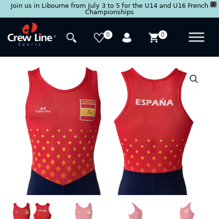
X
Join us in Libourne from July 3 to 5 for the U14 and U16 French
Championships
Skip
to
0
0
content