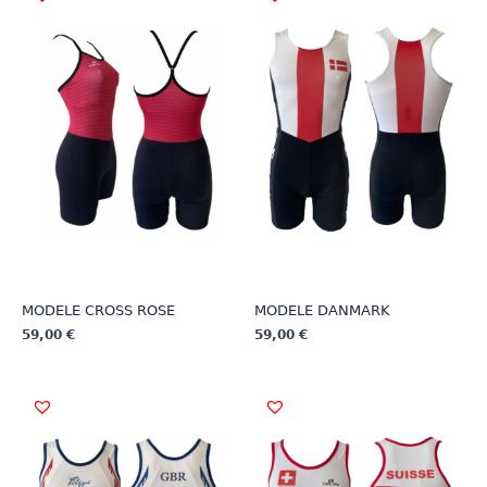
MODELE CROSS ROSE
MODELE DANMARK
59,00
€
59,00
€
This
This
product
product
has
has
multiple
multiple
variants.
variants.
The
The