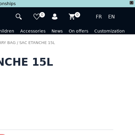
X
ionships
0
0
FR
EN
hildren
Accessories
News
On offers
Customization
RRY BAG
/ SAC ETANCHE 15L
NCHE 15L