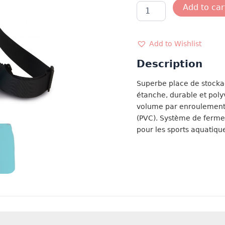
SAC
Add to car
ETANCHE
15L
quantity
Add to Wishlist
Description
Superbe place de stocka
étanche, durable et poly
volume par enroulement. 
(PVC). Système de ferme
pour les sports aquatiqu