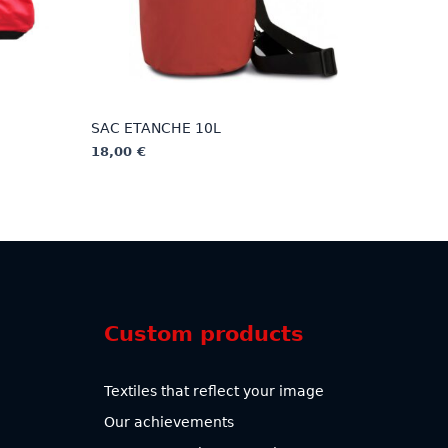
SAC ETANCHE 10L
18,00
€
This
product
has
multiple
variants.
The
options
Custom products
may
be
chosen
Textiles that reflect your image
on
Our achievements
the