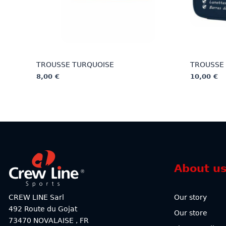
TROUSSE TURQUOISE
TROUSSE 
8,00
€
10,00
€
This
This
product
product
has
has
multiple
multiple
variants.
variants.
The
The
options
options
About u
may
may
be
be
chosen
chosen
CREW LINE Sarl
Our story
on
on
492 Route du Gojat
Our store
the
the
73470
NOVALAISE
,
FR