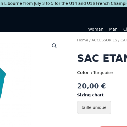
 in Libourne from July 3 to 5 for the U14 and U16 French Champ
Woman
Man
C
Home
/
ACCESSORIES
/
CA
SAC ETA
Color :
Turquoise
20,00
€
Sizing chart
taille unique