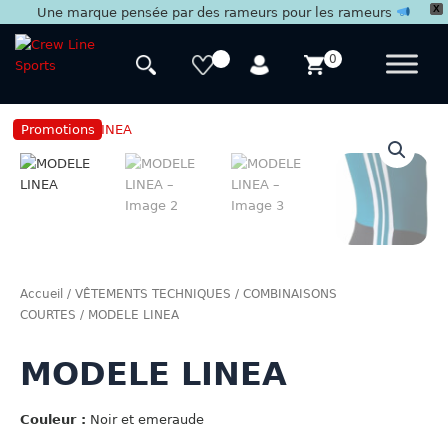
X
Une marque pensée par des rameurs pour les rameurs
Aller
au
0
contenu
Promotions
Accueil
/
VÊTEMENTS TECHNIQUES
/
COMBINAISONS
COURTES
/ MODELE LINEA
MODELE LINEA
Couleur :
Noir et emeraude