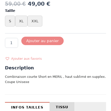
59,00
€
49,00
€
Taille
S
XL
XXL
quantité
Ajouter au panier
de
MODELE
LINEA
Ajouter aux favoris
Description
Combinaison courte Short en MERIL , haut sublimé en supplex.
Coupe Unisexe
TISSU
INFOS TAILLES