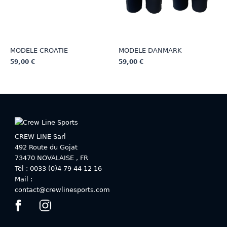
page
page
du
du
produit
produit
MODELE CROATIE
MODELE DANMARK
59,00
€
59,00
€
Ce
Ce
produit
produit
a
a
plusieurs
plusieurs
variations.
variations.
Les
Les
CREW LINE Sarl
options
options
492 Route du Gojat
peuvent
peuvent
73470
NOVALAISE
,
FR
être
être
Tél : 0033 (0)4 79 44 12 16
choisies
choisies
Mail :
sur
sur
contact@crewlinesports.com
la
la
page
page
du
du
produit
produit