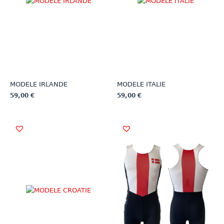
MODELE IRLANDE
MODELE ITALIE
59,00
€
59,00
€
Ce
Ce
produit
produit
a
a
plusieurs
plusieurs
variations.
variations.
Les
Les
options
options
peuvent
peuvent
être
être
choisies
choisies
sur
sur
la
la