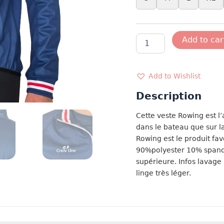
ROWING
Add to car
JACKET
MARINE
FRANCE
quantity
Add to Wishlist
Description
Cette veste Rowing est l’a
dans le bateau que sur la
Rowing est le produit fa
90%polyester 10% spandex
supérieure. Infos lavage
linge très léger.