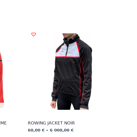
MME
ROWING JACKET NOIR
Price
60,00
€
–
6 000,00
€
range: