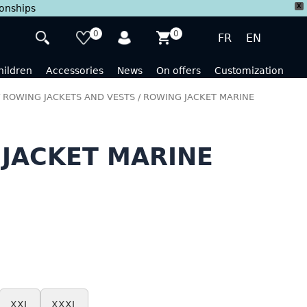
X
ionships
0
0
FR
EN
hildren
Accessories
News
On offers
Customization
/
ROWING JACKETS AND VESTS
/ ROWING JACKET MARINE
JACKET MARINE
XXL
XXXL