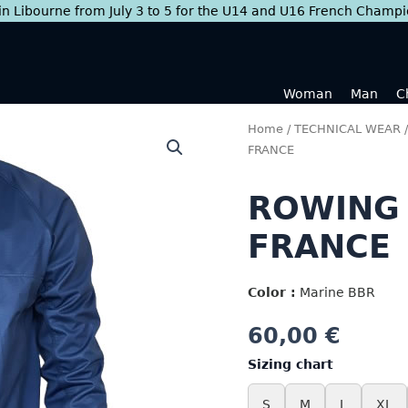
 in Libourne from July 3 to 5 for the U14 and U16 French Champ
Woman
Man
C
Home
/
TECHNICAL WEAR
FRANCE
ROWING 
FRANCE
Color :
Marine BBR
60,00
€
Sizing chart
S
M
L
XL