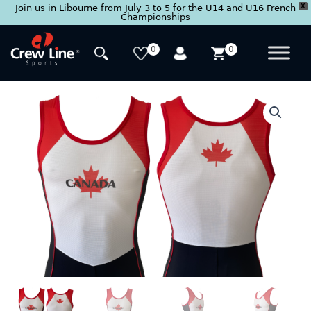
X
Join us in Libourne from July 3 to 5 for the U14 and U16 French
Championships
Skip
to
0
0
content