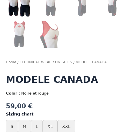
Home
/
TECHNICAL WEAR
/
UNISUITS
/ MODELE CANADA
MODELE CANADA
Color :
Noire et rouge
59,00
€
Sizing chart
S
M
L
XL
XXL