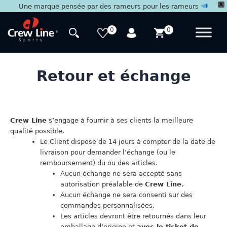
X
Une marque pensée par des rameurs pour les rameurs
Aller
au
0
0
contenu
Retour et échange
Crew Line
s’engage à fournir à ses clients la meilleure
qualité possible.
Le Client dispose de 14 jours à compter de la date de
livraison pour demander l’échange (ou le
remboursement) du ou des articles.
Aucun échange ne sera accepté sans
autorisation préalable de
Crew Line.
Aucun échange ne sera consenti sur des
commandes personnalisées.
Les articles devront être retournés dans leur
emballage d’origine et
avec le ticket de