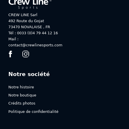
être
être
choisies
choisies
sur
sur
CREW LINE Sarl
la
la
492 Route du Gojat
page
page
73470
NOVALAISE
,
FR
du
du
Tél : 0033 (0)4 79 44 12 16
produit
produit
Mail :
contact@crewlinesports.com
Notre société
Notre histoire
Notre boutique
Crédits photos
Politique de confidentialité