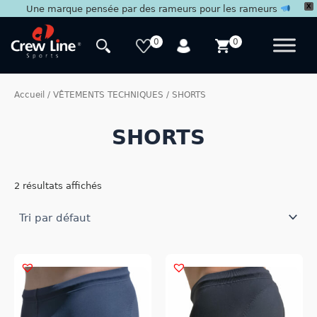
X
Une marque pensée par des rameurs pour les rameurs
Aller
au
0
0
contenu
Accueil
/
VÊTEMENTS TECHNIQUES
/ SHORTS
SHORTS
2 résultats affichés