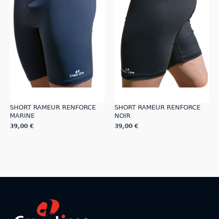
SHORT RAMEUR RENFORCE
SHORT RAMEUR RENFORCE
MARINE
NOIR
39,00
€
39,00
€
Ce
Ce
produit
produit
a
a
plusieurs
plusieurs
variations.
variations.
Les
Les
options
options
peuvent
peuvent