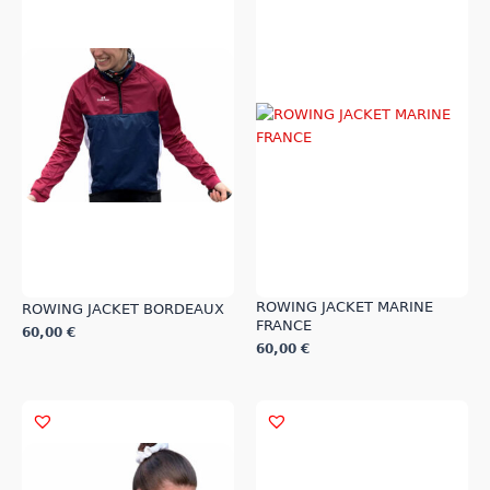
ROWING JACKET MARINE
ROWING JACKET BORDEAUX
FRANCE
60,00
€
60,00
€
Ce
Ce
produit
produit
a
a
plusieurs
plusieurs
variations.
variations.
Les
Les