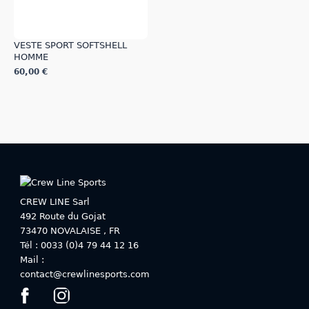
du
du
produit
produit
VESTE SPORT SOFTSHELL
HOMME
60,00
€
Ce
produit
a
plusieurs
variations.
Les
options
peuvent
CREW LINE Sarl
être
492 Route du Gojat
choisies
73470
NOVALAISE
,
FR
sur
Tél : 0033 (0)4 79 44 12 16
la
Mail :
page
contact@crewlinesports.com
du
produit